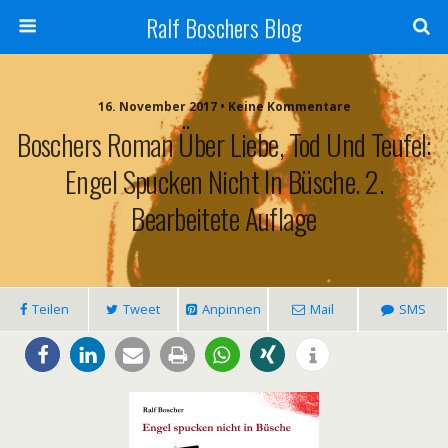
Ralf Boschers Blog
16. November 2017 • Keine Kommentare
Boschers Roman Über Liebe, Tod Und Teufel:
Engel Spucken Nicht In Büsche. 2.
Bearbeitete Auflage
Teilen
Tweet
Anpinnen
Mail
SMS