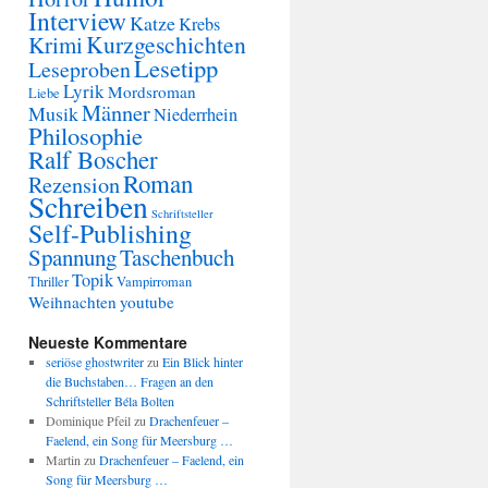
Interview
Katze
Krebs
Kurzgeschichten
Krimi
Lesetipp
Leseproben
Lyrik
Mordsroman
Liebe
Männer
Musik
Niederrhein
Philosophie
Ralf Boscher
Roman
Rezension
Schreiben
Schriftsteller
Self-Publishing
Spannung
Taschenbuch
Topik
Thriller
Vampirroman
Weihnachten
youtube
Neueste Kommentare
seriöse ghostwriter
zu
Ein Blick hinter
die Buchstaben… Fragen an den
Schriftsteller Béla Bolten
Dominique Pfeil
zu
Drachenfeuer –
Faelend, ein Song für Meersburg …
Martin
zu
Drachenfeuer – Faelend, ein
Song für Meersburg …