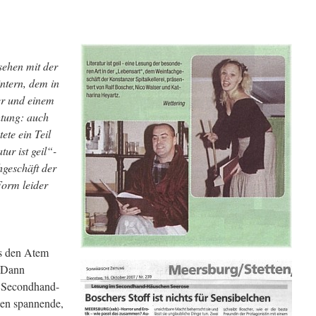
sehen mit der
ntern, dem in
er und einem
htung: auch
ete ein Teil
ur ist geil“-
geschäft der
 Form leider
es den Atem
? Dann
 Secondhand-
en spannende,