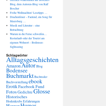
Blog, dem Autoren-Blog von Ralf
Boscher
Frohe Weihnachten! Lesetipps …
Drachenfeuer – Faelend, ein Song für
Meersburg …
Musik und Literatur – eine
Betrachtung
Warum in die Ferne schweifen…
Resturlaub oder der Tourist am
eigenen Wohnort – Bodensee-
Sightseeing
Schlagwörter
Alltagsgeschichten
Autor
Amazon
Blog
Bodensee
Buchmarkt
Buchtrailer
ebook
Buchvorstellung
Erotik
Facebook Fund
Glosse
Fotos
Gedichte
Historisches
Hodenkrebs Erfahrungen
Humor
Horror