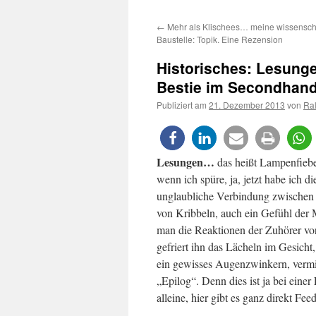
Inhalt
←
Mehr als Klischees… meine wissenscha
springen
Baustelle: Topik. Eine Rezension
Historisches: Lesungen 
Bestie im Secondhan
Publiziert am
21. Dezember 2013
von
Ral
Lesungen…
das heißt Lampenfiebe
wenn ich spüre, ja, jetzt habe ich
unglaubliche Verbindung zwischen L
von Kribbeln, auch ein Gefühl der
man die Reaktionen der Zuhörer vora
gefriert ihn das Lächeln im Gesich
ein gewisses Augenzwinkern, vermi
„Epilog“. Denn dies ist ja bei eine
alleine, hier gibt es ganz direkt Fe