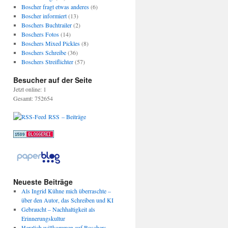
Boscher fragt etwas anderes
(6)
Boscher informiert
(13)
Boschers Buchtrailer
(2)
Boschers Fotos
(14)
Boschers Mixed Pickles
(8)
Boschers Schreibe
(36)
Boschers Streiflichter
(57)
Besucher auf der Seite
Jetzt online: 1
Gesamt: 752654
RSS – Beiträge
Neueste Beiträge
Als Ingrid Kühne mich überraschte –
über den Autor, das Schreiben und KI
Gebraucht – Nachhaltigkeit als
Erinnerungskultur
Herzlich willkommen auf Boschers