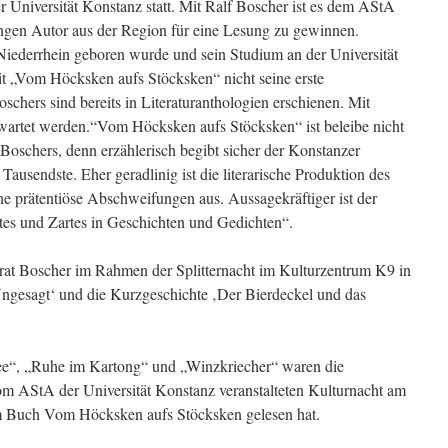
r Universität Konstanz statt. Mit Ralf Boscher ist es dem AStA
ungen Autor aus der Region für eine Lesung zu gewinnen.
iederrhein geboren wurde und sein Studium an der Universität
it „Vom Höcksken aufs Stöcksken“ nicht seine erste
schers sind bereits in Literaturanthologien erschienen. Mit
artet werden.“Vom Höcksken aufs Stöcksken“ ist beleibe nicht
e Boschers, denn erzählerisch begibt sicher der Konstanzer
Tausendste. Eher geradlinig ist die literarische Produktion des
e prätentiöse Abschweifungen aus. Aussagekräftiger ist der
tes und Zartes in Geschichten und Gedichten“.
at Boscher im Rahmen der Splitternacht im Kulturzentrum K9 in
Ungesagt‘ und die Kurzgeschichte ‚Der Bierdeckel und das
ee“, „Ruhe im Kartong“ und „Winzkriecher“ waren die
om AStA der Universität Konstanz veranstalteten Kulturnacht am
 Buch Vom Höcksken aufs Stöcksken gelesen hat.