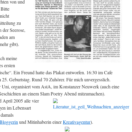
chten von und
 Bitte
nicht
tteilung zu
n der Seerose,
Laden am
mehr gibt).
 ich meine
s ersten
che“. Ein Freund hatte das Plakat entworfen. 16:30 im Cafe
 25. Geburtstag. Rund 70 Zuhörer. Für mich unvergesslich.
r Uni, organisiert vom AstA, im Konstanzer Neuwerk (auch eine
 Geschichten an einem Slam Poetry Abend mitzumachen).
April 2005 alle vier
ngen im Lebensart
 damals
Bloggerin
und Mitinhaberin einer
Kreativagentur
).