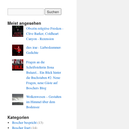
Meist angesehen
Obszön-religiöse Fresken -
Clive Barker, Coldheart
Canyon - Rezension
dies irae - Liebeskummer-
Gedichte
Fragen an die
Schriftstellerin Ilona
Bulazel... Ein Blick hinter
die Buchstaben #2: Neue
Fragen, neue Gäste auf
Boschers Blog
Wolkenwesen – Gestalten
im Himmel über dem
Bodensee
Kategorien
Boscher bespricht
(13)
Boscher fragt
(14)