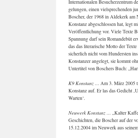
Internationalen Besucherzentrum de
gelungen, einen vielsprechenden j
Boscher, der 1968 in Aldekerk am N
Konstanz abgeschlossen hat, legt m
Veröffentlichung vor. Viele Texte Bo
Spannung darf sein Romandebüt erw
das das literarische Motto der Text
sicherlich nicht vom Hundersten ins 
Konstanzer angelegt, sie kommt ohn
Untertitel von Boschers Buch: „Har
K9 Konstanz …
Am 3. März 2005 tr
Konstanz auf. Er las das Gedicht ‚
Warten‘.
Neuwerk Konstanz …
„Kalter Kaff
Geschichten, die Boscher auf der v
15.12.2004 im Neuwerk aus seinem