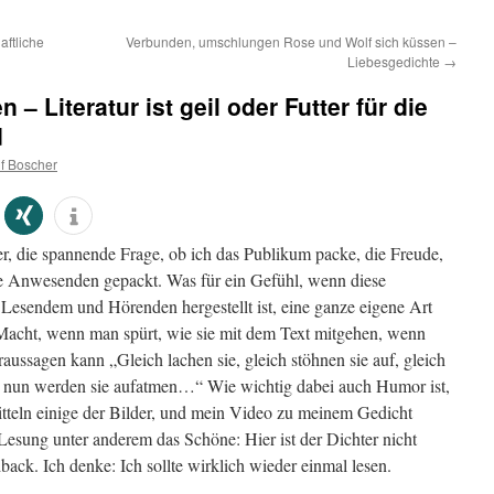
ftliche
Verbunden, umschlungen Rose und Wolf sich küssen –
Liebesgedichte
→
– Literatur ist geil oder Futter für die
d
f Boscher
r, die spannende Frage, ob ich das Publikum packe, die Freude,
 die Anwesenden gepackt. Was für ein Gefühl, wenn diese
esendem und Hörenden hergestellt ist, eine ganze eigene Art
 Macht, wenn man spürt, wie sie mit dem Text mitgehen, wenn
ussagen kann „Gleich lachen sie, gleich stöhnen sie auf, gleich
t, nun werden sie aufatmen…“ Wie wichtig dabei auch Humor ist,
tteln einige der Bilder, und mein Video zu meinem Gedicht
r Lesung unter anderem das Schöne: Hier ist der Dichter nicht
edback. Ich denke: Ich sollte wirklich wieder einmal lesen.