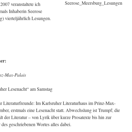
007 veranstaltete ich
als Inhaberin Seerose
 vierteljährlich Lesungen.
er:
nz-Max-Palais
ruher Lesenacht“ am Samstag
r Literaturfreunde: Im Karlsruher Literaturhaus im Prinz-Max-
mber, erstmals eine Lesenacht statt. Abwechslung ist Trumpf; die
lt der Literatur – von Lyrik über kurze Prosatexte bis hin zur
 des geschriebenen Wortes alles dabei.