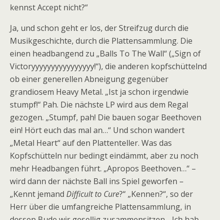
kennst Accept nicht?“
Ja, und schon geht er los, der Streifzug durch die
Musikgeschichte, durch die Plattensammlung. Die
einen headbangend zu „Balls To The Wall“ („Sign of
Victoryyyyyyyyyyyyyyyy!“), die anderen kopfschüttelnd
ob einer generellen Abneigung gegenüber
grandiosem Heavy Metal. „Ist ja schon irgendwie
stumpf!“ Pah. Die nächste LP wird aus dem Regal
gezogen. „Stumpf, pah! Die bauen sogar Beethoven
ein! Hört euch das mal an…“ Und schon wandert
„Metal Heart“ auf den Plattenteller. Was das
Kopfschütteln nur bedingt eindämmt, aber zu noch
mehr Headbangen führt. „Apropos Beethoven…“ –
wird dann der nächste Ball ins Spiel geworfen –
„Kennt jemand
Difficult to Cure
?“ „Kennen?“, so der
Herr über die umfangreiche Plattensammlung, in
dessen Bude wir gesellig zusammensitzen. „Ich hab