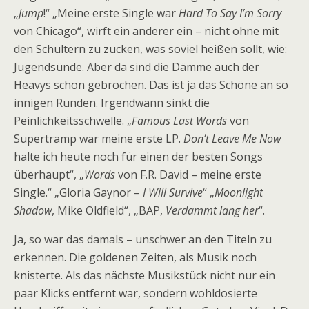
„
Jump
!“ „Meine erste Single war
Hard To Say I’m Sorry
von Chicago“, wirft ein anderer ein – nicht ohne mit
den Schultern zu zucken, was soviel heißen sollt, wie:
Jugendsünde. Aber da sind die Dämme auch der
Heavys schon gebrochen. Das ist ja das Schöne an so
innigen Runden. Irgendwann sinkt die
Peinlichkeitsschwelle. „
Famous Last Words
von
Supertramp war meine erste LP.
Don’t Leave Me Now
halte ich heute noch für einen der besten Songs
überhaupt“, „
Words
von F.R. David – meine erste
Single.“ „Gloria Gaynor –
I Will Survive
“ „
Moonlight
Shadow
, Mike Oldfield“, „BAP,
Verdammt lang her
“.
Ja, so war das damals – unschwer an den Titeln zu
erkennen. Die goldenen Zeiten, als Musik noch
knisterte. Als das nächste Musikstück nicht nur ein
paar Klicks entfernt war, sondern wohldosierte