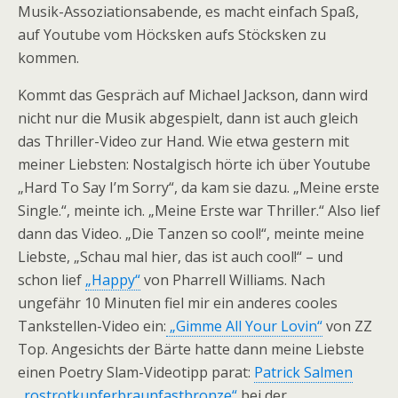
Musik-Assoziationsabende, es macht einfach Spaß,
auf Youtube vom Höcksken aufs Stöcksken zu
kommen.
Kommt das Gespräch auf Michael Jackson, dann wird
nicht nur die Musik abgespielt, dann ist auch gleich
das Thriller-Video zur Hand. Wie etwa gestern mit
meiner Liebsten: Nostalgisch hörte ich über Youtube
„Hard To Say I’m Sorry“, da kam sie dazu. „Meine erste
Single.“, meinte ich. „Meine Erste war Thriller.“ Also lief
dann das Video. „Die Tanzen so cool!“, meinte meine
Liebste, „Schau mal hier, das ist auch cool!“ – und
schon lief
„Happy“
von Pharrell Williams. Nach
ungefähr 10 Minuten fiel mir ein anderes cooles
Tankstellen-Video ein:
„Gimme All Your Lovin“
von ZZ
Top. Angesichts der Bärte hatte dann meine Liebste
einen Poetry Slam-Videotipp parat:
Patrick Salmen
„rostrotkupferbraunfastbronze“
bei der