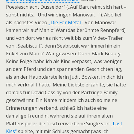
Poesieschlacht Düsseldorf („Auf Bart reimt sich hart –
sonst nichts… Und wir singen Manowar… “). Also lief
als nächstes Video
„Die For Metal“
. Von Manowar
kamen wir auf Man o’ War (das berühmte Rennpferd)
und von dort war es nicht weit bis zum Video-Trailer
von „Seabiscuit“, denn Seabiscuit war immerhin ein
Enkel von Man o’ War gewesen. Dann Black Beauty.
Keine Folge habe ich als Kind verpasst, was weniger
an dem Pferd und den spannenden Geschichten lag,
als an der Hauptdarstellerin Judit Bowker, in dich ich
mich verknallt hatte. Meine Liebste erzählte, sie hätte
damals für David Cassidy von der Partridge Family
geschwärmt. Ein Name mit dem ich auch so meine
Erinnerungen verband, schließlich hatte eine
damalige Freundin, während sie auf ihrem alten
Plattenspieler die frisch erworbene Single von
„Last
Kiss“
spielte, mit mir Schluss gemacht (was ich